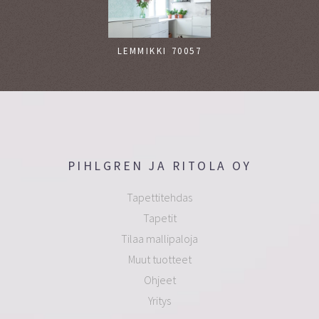
LEMMIKKI 70057
PIHLGREN JA RITOLA OY
Tapettitehdas
Tapetit
Tilaa mallipaloja
Muut tuotteet
Ohjeet
Yritys