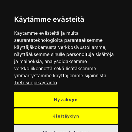
VALIKKO
Käytämme evästeitä
Käytämme evästeitä ja muita
seurantateknologioita parantaaksemme
käyttäjäkokemusta verkkosivustollamme,
näyttääksemme sinulle personoituja sisältöjä
ja mainoksia, analysoidaksemme
verkkoliikennettä sekä lisätäksemme
ymmärrystämme käyttäjiemme sijainnista.
Tietosuojakäytäntö
Hyväksyn
Kieltäydyn