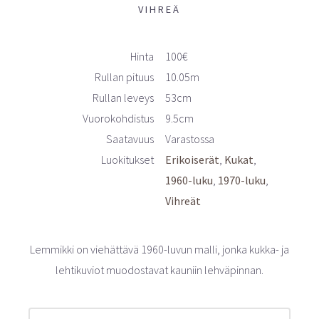
VIHREÄ
Hinta
100€
Rullan pituus
10.05m
Rullan leveys
53cm
Vuorokohdistus
9.5cm
Saatavuus
Varastossa
Luokitukset
Erikoiserät
Kukat
1960-luku
1970-luku
Vihreät
Lemmikki on viehättävä 1960-luvun malli, jonka kukka- ja
lehtikuviot muodostavat kauniin lehväpinnan.