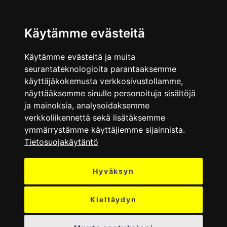
VALIKKO
Käytämme evästeitä
Käytämme evästeitä ja muita
seurantateknologioita parantaaksemme
käyttäjäkokemusta verkkosivustollamme,
näyttääksemme sinulle personoituja sisältöjä
ja mainoksia, analysoidaksemme
verkkoliikennettä sekä lisätäksemme
ymmärrystämme käyttäjiemme sijainnista.
Tietosuojakäytäntö
Hyväksyn
Kieltäydyn