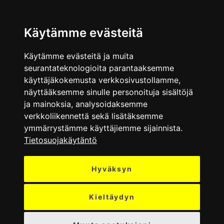
VALIKKO
Käytämme evästeitä
Käytämme evästeitä ja muita
seurantateknologioita parantaaksemme
käyttäjäkokemusta verkkosivustollamme,
näyttääksemme sinulle personoituja sisältöjä
ja mainoksia, analysoidaksemme
verkkoliikennettä sekä lisätäksemme
ymmärrystämme käyttäjiemme sijainnista.
Tietosuojakäytäntö
Hyväksyn
Kieltäydyn