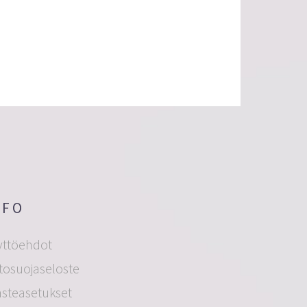
NFO
yttöehdot
tosuojaseloste
ästeasetukset