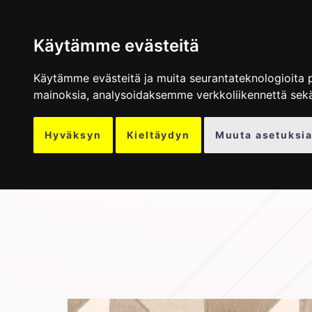
TAPETIT
MU
Käytämme evästeitä
Käytämme evästeitä ja muita seurantateknologioita 
mainoksia, analysoidaksemme verkkoliikennettä sek
Hyväksyn
Kieltäydyn
Muuta asetuksia