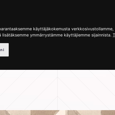
UT TUOTTEET
KUVAGALLERIA
OHJEET
BLOGI
parantaaksemme käyttäjäkokemusta verkkosivustollamme, nä
ä lisätäksemme ymmärrystämme käyttäjiemme sijainnista.
T
ni