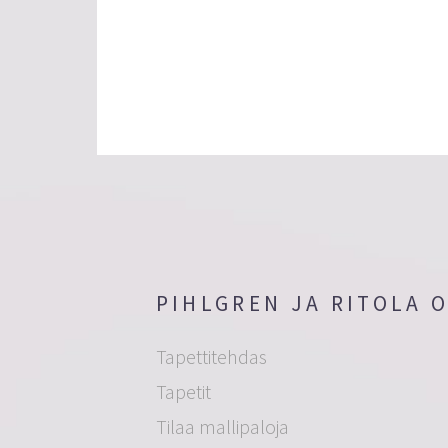
PIHLGREN JA RITOLA 
Tapettitehdas
Tapetit
Tilaa mallipaloja