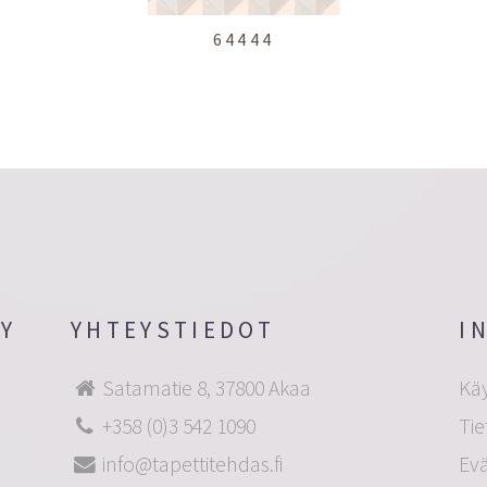
64444
OY
YHTEYSTIEDOT
I
Satamatie 8, 37800 Akaa
Kä
+358 (0)3 542 1090
Tie
info@tapettitehdas.fi
Ev