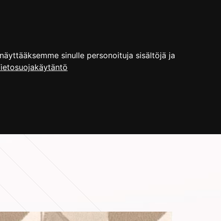
YRITYS
ENGLISH
HAKU
yttääksemme sinulle personoituja sisältöjä ja
ietosuojakäytäntö