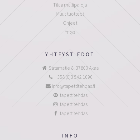
Tilaa mallipaloja
Muut tuotteet
Ohjeet
Yritys
YHTEYSTIEDOT
Satamatie 8, 37800 Akaa
+358 (0)3 542 1090
info@tapettitehdas.fi
tapettitehdas
tapettitehdas
tapettitehdas
INFO