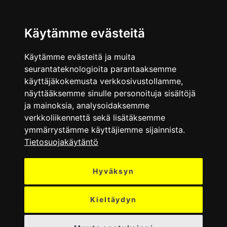
VALIKKO
Käytämme evästeitä
Käytämme evästeitä ja muita
seurantateknologioita parantaaksemme
käyttäjäkokemusta verkkosivustollamme,
näyttääksemme sinulle personoituja sisältöjä
ja mainoksia, analysoidaksemme
verkkoliikennettä sekä lisätäksemme
ymmärrystämme käyttäjiemme sijainnista.
Tietosuojakäytäntö
Hyväksyn
Kieltäydyn