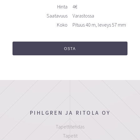
Hinta
4€
Saatavuus
Varastossa
Koko
Pituus 40 m, leveys 57 mm
OSTA
PIHLGREN JA RITOLA OY
Tapettitehdas
Tapetit