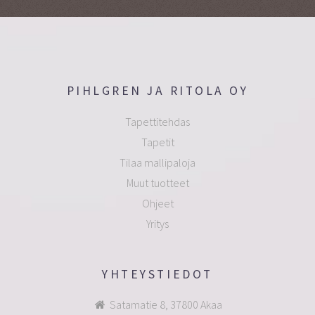
PIHLGREN JA RITOLA OY
Tapettitehdas
Tapetit
Tilaa mallipaloja
Muut tuotteet
Ohjeet
Yritys
YHTEYSTIEDOT
Satamatie 8, 37800 Akaa