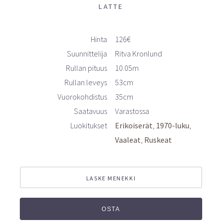
LATTE
Hinta
126€
Suunnittelija
Ritva Kronlund
Rullan pituus
10.05m
Rullan leveys
53cm
Vuorokohdistus
35cm
Saatavuus
Varastossa
Luokitukset
Erikoiserät
1970-luku
Vaaleat
Ruskeat
LASKE MENEKKI
OSTA