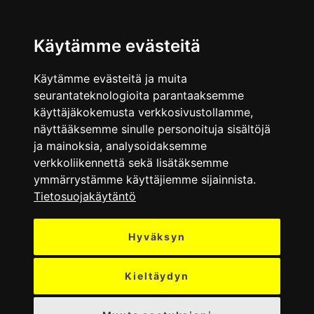
VALIKKO
Käytämme evästeitä
Käytämme evästeitä ja muita
seurantateknologioita parantaaksemme
käyttäjäkokemusta verkkosivustollamme,
näyttääksemme sinulle personoituja sisältöjä
ja mainoksia, analysoidaksemme
verkkoliikennettä sekä lisätäksemme
ymmärrystämme käyttäjiemme sijainnista.
Tietosuojakäytäntö
Hyväksyn
Kieltäydyn