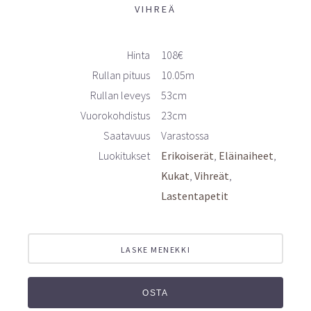
VIHREÄ
Hinta
108€
Rullan pituus
10.05m
Rullan leveys
53cm
Vuorokohdistus
23cm
Saatavuus
Varastossa
Luokitukset
Erikoiserät
Eläinaiheet
Kukat
Vihreät
Lastentapetit
LASKE MENEKKI
OSTA