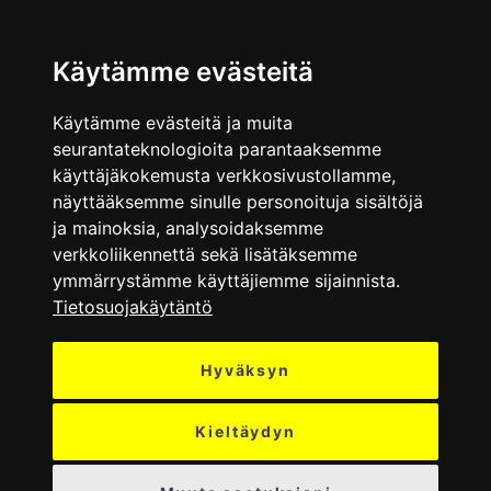
VALIKKO
Käytämme evästeitä
Käytämme evästeitä ja muita
seurantateknologioita parantaaksemme
käyttäjäkokemusta verkkosivustollamme,
näyttääksemme sinulle personoituja sisältöjä
ja mainoksia, analysoidaksemme
verkkoliikennettä sekä lisätäksemme
ymmärrystämme käyttäjiemme sijainnista.
Tietosuojakäytäntö
Hyväksyn
Kieltäydyn