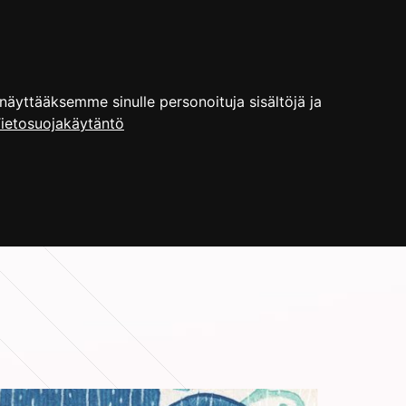
YRITYS
ENGLISH
HAKU
yttääksemme sinulle personoituja sisältöjä ja
ietosuojakäytäntö