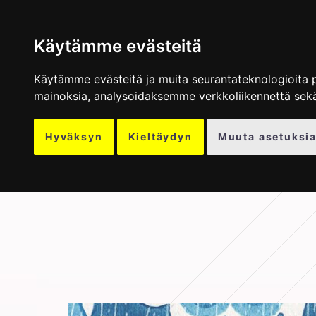
TAPETIT
MU
Käytämme evästeitä
Käytämme evästeitä ja muita seurantateknologioita 
mainoksia, analysoidaksemme verkkoliikennettä sek
Hyväksyn
Kieltäydyn
Muuta asetuksia