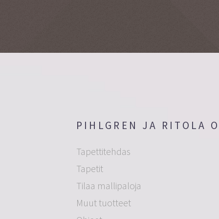
PIHLGREN JA RITOLA 
Tapettitehdas
Tapetit
Tilaa mallipaloja
Muut tuotteet