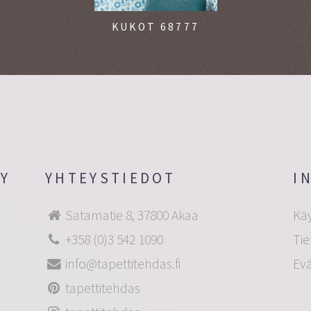
KUKOT 68777
OY
YHTEYSTIEDOT
I
Satamatie 8, 37800 Akaa
Kä
+358 (0)3 542 1090
Tie
info@tapettitehdas.fi
Ev
tapettitehdas