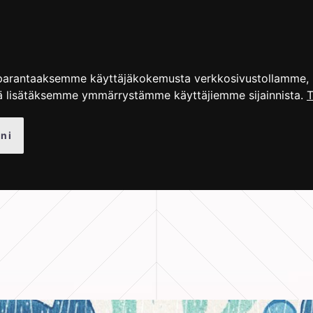
UT TUOTTEET
KUVAGALLERIA
OHJEET
BLOGI
parantaaksemme käyttäjäkokemusta verkkosivustollamme, nä
ä lisätäksemme ymmärrystämme käyttäjiemme sijainnista.
T
ni