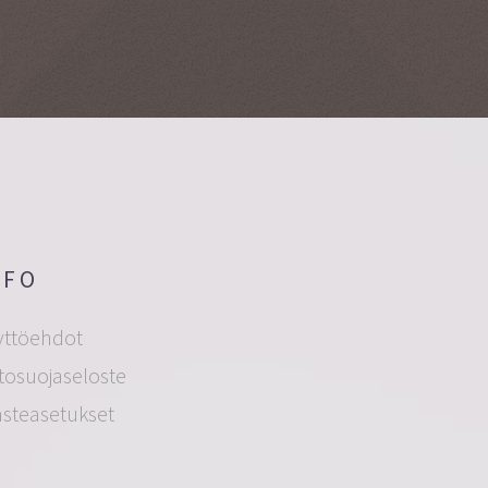
NFO
yttöehdot
tosuojaseloste
ästeasetukset