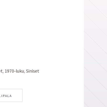
et
1970-luku
Siniset
LIPALA