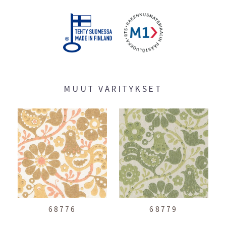
MUUT VÄRITYKSET
68776
68779