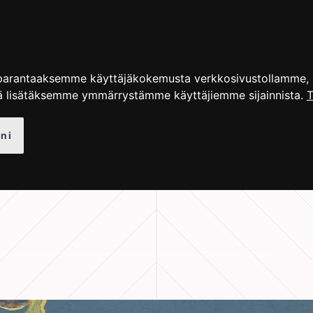
UT TUOTTEET
KUVAGALLERIA
OHJEET
BLOGI
parantaaksemme käyttäjäkokemusta verkkosivustollamme, nä
ä lisätäksemme ymmärrystämme käyttäjiemme sijainnista.
T
ni