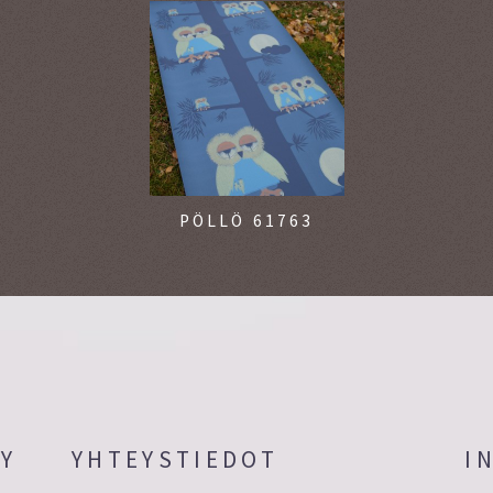
PÖLLÖ 61763
OY
YHTEYSTIEDOT
I