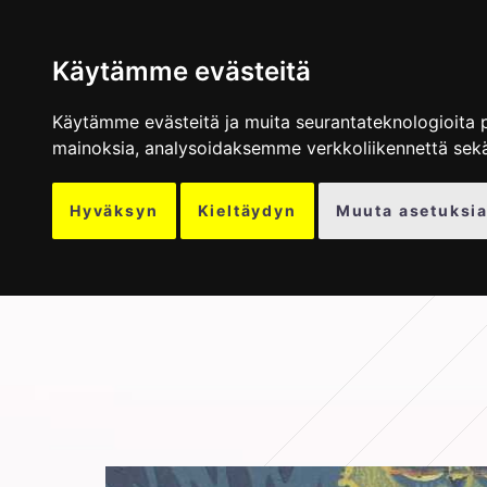
TAPETIT
MU
Käytämme evästeitä
Käytämme evästeitä ja muita seurantateknologioita 
mainoksia, analysoidaksemme verkkoliikennettä sek
Hyväksyn
Kieltäydyn
Muuta asetuksia