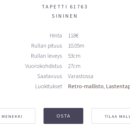
TAPETTI 61763
SININEN
Hinta
118€
Rullan pituus
10.05m
Rullan leveys
53cm
Vuorokohdistus
27cm
Saatavuus
Varastossa
Luokitukset
Retro-mallisto
Lastentap
 MENEKKI
TILAA MAL
OSTA