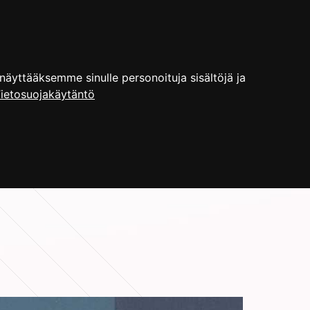
YRITYS
ENGLISH
HAKU
yttääksemme sinulle personoituja sisältöjä ja
ietosuojakäytäntö